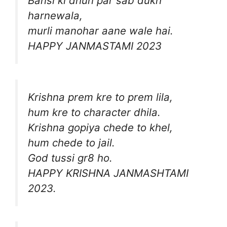
Bansi ki dhun par sab dukh
harnewala,
murli manohar aane wale hai.
HAPPY JANMASTAMI 2023
Krishna prem kre to prem lila,
hum kre to character dhila.
Krishna gopiya chede to khel,
hum chede to jail.
God tussi gr8 ho.
HAPPY KRISHNA JANMASHTAMI
2023.