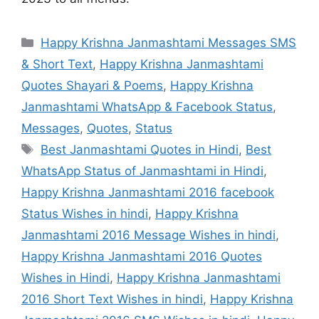
Categories
Happy Krishna Janmashtami Messages SMS
& Short Text
,
Happy Krishna Janmashtami
Quotes Shayari & Poems
,
Happy Krishna
Janmashtami WhatsApp & Facebook Status
,
Messages
,
Quotes
,
Status
Tags
Best Janmashtami Quotes in Hindi
,
Best
WhatsApp Status of Janmashtami in Hindi
,
Happy Krishna Janmashtami 2016 facebook
Status Wishes in hindi
,
Happy Krishna
Janmashtami 2016 Message Wishes in hindi
,
Happy Krishna Janmashtami 2016 Quotes
Wishes in Hindi
,
Happy Krishna Janmashtami
2016 Short Text Wishes in hindi
,
Happy Krishna