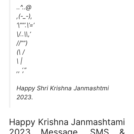
..^..@
,(-_-),
‘\””’.\’=’
\/..\\,’
//””)
(\ /
\ |
,, ‘,”
Happy Shri Krishna Janmashtmi
2023.
Happy Krishna Janmashtami
2023 Message, SMS &