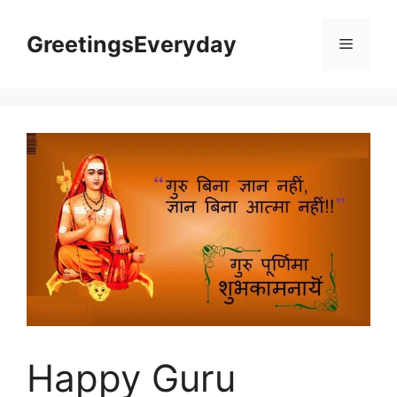
Skip
to
GreetingsEveryday
Menu
content
Happy Guru